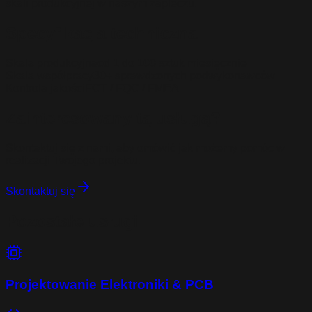
skali produkcyjnej w naszym zapleczu.
Specyfikacja techniczna
Skala produkcyjna
od 1 do 100 sztuk miesięcznie
Skala współpracy
30+ sprawdzonych podwykonawców
Kontrola jakości
FCT / FQC / FMEA
Zainteresowany tą usługą?
Skontaktuj się z nami, aby omówić jak możemy pomóc w
realizacji Twojego projektu.
Skontaktuj się
Pozostałe usługi
Projektowanie Elektroniki & PCB