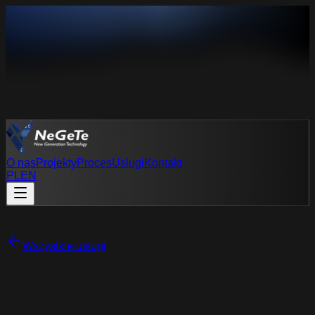
O nas
Projekty
Proces
Usługi
Kontakt
PL
EN
PL
EN
Wszystkie usługi
Produkcja i wdrożenie