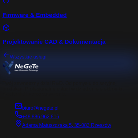
Firmware & Embedded
Projektowanie CAD & Dokumentacja
Wszystkie usługi
Twój zewnętrzny dział R&D. Od pomysłu do seryjnej
produkcji. Profesjonalne usługi w dziedzinie elektroniki,
mechaniki i oprogramowania.
biuro@negete.pl
+48 886 962 816
Adama Matuszczaka 5, 35-083 Rzeszów
Firma