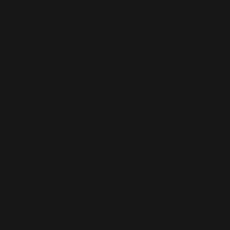
Organizacja łańcucha dostaw, nadzór nad produkcją
konstrukcji i elektroniki, kontrola jakości oraz skalowanie
produkcji.
Zarządzamy procesem produkcji jednostkowej oraz
małoseryjnej od zamówienia komponentów po dostawę
gotowego produktu. Organizujemy łańcuch dostaw,
nadzorujemy montaż konstrukcji i elektroniki, wdrażamy
kontrolę jakości i koordynujemy logistykę. Współpracujemy z
zaufanymi fabrykami i dostawcami w Polsce i Azji.
Co oferujemy
Zarządzanie BOM
Koordynacja i optymalizacja listy materiałowej.
Logistyka