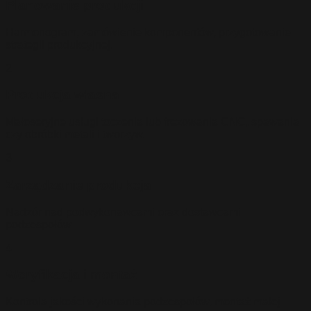
Planowanie produkcji
Harmonogram, zamówienie komponentów, przygotowanie
strategii produkcyjnej.
2
Produkcja własna
Małoseryjne usługi toczenia lub frezowania CNC, spawania
czy obróbki metali i tworzyw.
3
Zarządzanie produkcja
Nadzór nad podwykonawcami oraz dostawcami
podzespołów
4
Weryfikacja i montaż
Kontrola jakości wykonania podzespołów, montaż małej