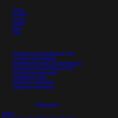
O nas
Projekty
Proces
Usługi
Blog
FAQ
Usługi
Projektowanie Elektroniki & PCB
Firmware & Embedded
Projektowanie CAD & Dokumentacja
Wzornictwo przemysłowe & MVP
Szybkie prototypowanie
Certyfikacja i testy
Produkcja i wdrożenie
Szkolenia i doradztwo
©
2026
NEGETE.
Wszelkie prawa zastrzeżone
.
Wykonane przez
craftedweb.pl
PL
EN