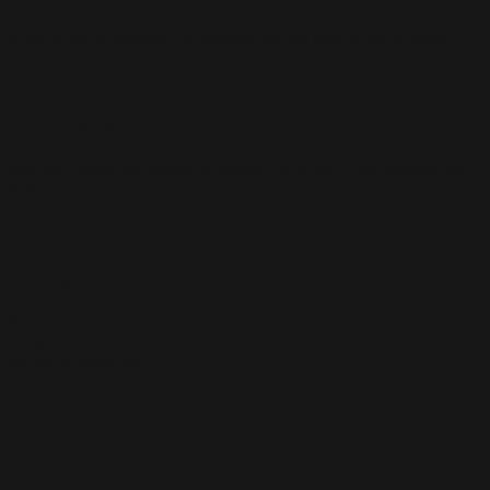
Koordynacja dostaw od dostawców do klienta końcowego.
Kontrola jakości
Wieloetapowa weryfikacja jakości produkcji usługodawców i
wykonawców.
Montaż
Nadzór nad produkcją i montaż końcowy produktu zarówno
w zakresie konstrukcji, elektroniki jak i implementacji
oprogramowania.
Jak pracujemy
1