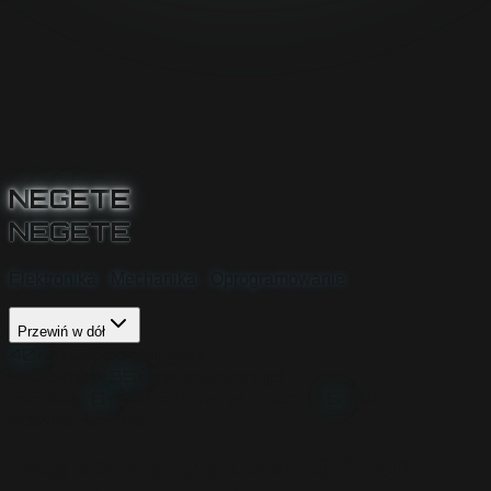
N
E
G
E
T
E
N
E
G
E
T
E
Elektronika · Mechanika · Oprogramowanie
Przewiń w dół
40+
Zrealizowanych
projektów
35+
Zadowolonych
klientów
8+
Ekspertów w zespole
5+
Lat
doświadczenia
Twój Zewnętrzny Dział R&D - od