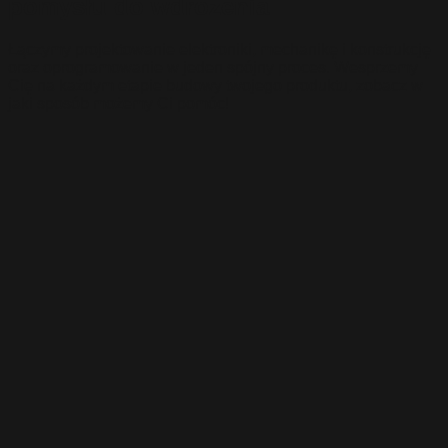
pomysłu do wdrożenia
Łączymy projektowanie elektroniki, mechanikę i konstrukcję
oraz oprogramowanie w jeden spójny proces. Wesprzemy
Cię na każdym etapie budowy twojego produktu, zobacz w
jaki sposób możemy Ci pomóc!