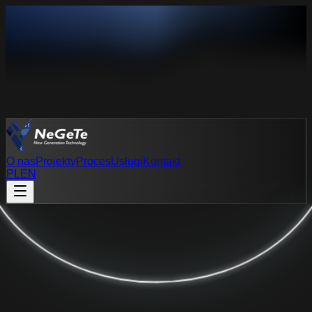
O nas
Projekty
Proces
Usługi
Kontakt
PL
EN
PL
EN