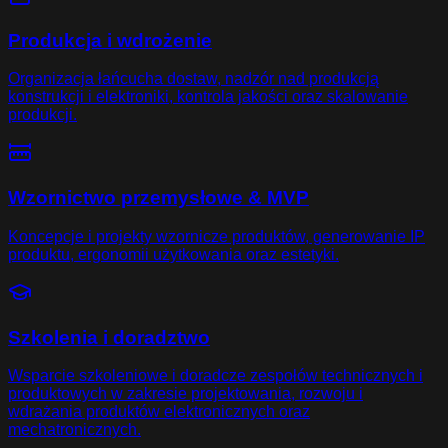
Produkcja i wdrożenie
Organizacja łańcucha dostaw, nadzór nad produkcją
konstrukcji i elektroniki, kontrola jakości oraz skalowanie
produkcji.
Wzornictwo przemysłowe & MVP
Koncepcje i projekty wzornicze produktów, generowanie IP
produktu, ergonomii użytkowania oraz estetyki.
Szkolenia i doradztwo
Wsparcie szkoleniowe i doradcze zespołów technicznych i
produktowych w zakresie projektowania, rozwoju i
wdrażania produktów elektronicznych oraz
mechatronicznych.