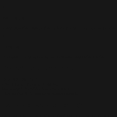
3
Walidacja
Testy układów i systemów elektronicznych czy mechanizmów. K
4
Iteracja
Poprawki i optymalizacja na podstawie wyników testów
Specyfikacja techniczna
Druk 3D
FDM / SLA
CNC
tokarki / frezarki 3-osiowe
Materiały
PLA / ABS / Stal / Aluminium
Elektronika
PCB i systemy deweloperskie
Zainteresowany tą usługą?
Skontaktuj się z nami, aby omówić jak możemy pomóc w realiz