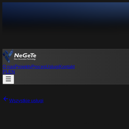
O nas
Projekty
Proces
Usługi
Kontakt
PL
EN
PL
EN
Wszystkie usługi
Szybkie prototypowanie