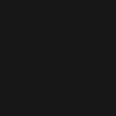
ontrola wymiarowa i testy funkcjonalne.
acji Twojego projektu.