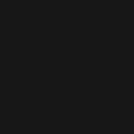
Stworzenie koncepcji poprzez druk 3D, frezowanie CNC oraz 
Szybko przekształcamy koncepcje w fizyczne prototypy. Wyk
walidację projektu, testy użytkowników i prezentację inwestor
Co oferujemy
Druk 3D
FDM i SLA różne materiały i rozdzielczości.
CNC
Precyzyjne frezowanie i toczenie elementów z metali i tworzyw