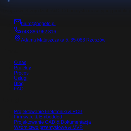
Twój zewnętrzny dział R&D. Od pomysłu do seryjnej produkcji.
biuro@negete.pl
+48 886 962 816
Adama Matuszczaka 5, 35-083 Rzeszów
Firma
O nas
Projekty
Proces
Usługi
Blog
FAQ
Usługi
Projektowanie Elektroniki & PCB
Firmware & Embedded
Projektowanie CAD & Dokumentacja
Wzornictwo przemysłowe & MVP