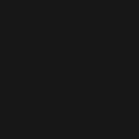
az ręczny montaż PCB. Prototypy pozwalają na wczesną