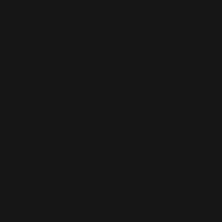
montaż próbny układów elektronicznych.
orzystujemy druk 3D (FDM, SLA), frezowanie, toczenie CNC or
om. Czas realizacji od 3 do 10 dni roboczych.
.