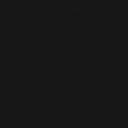
Montaż elektroniki
Ręczny montaż prototypowych układów elektronicznych i płyt
Skan 3D
Skanowanie uszkodzonych produktów i ich oddtworzenie.
Jak pracujemy
1
Przygotowanie plików
Konwersja plików CAD lub skanu 3D do formatu produkcyjneg
2
Produkcja
Druk 3D, CNC lub montaż elektroniki i PCB.